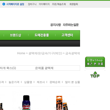
Home
>
광택제/은/금속/가구(메인)
>
금속광택제
,자개 왁스
(1)
은제품 광택제
격 I
높은가격 I
상품명 I
제조사 I
판매순위 I
많이 본 상품