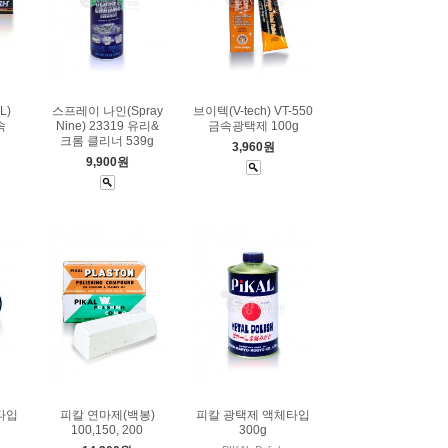
L)
스프레이 나인(Spray
브이텍(V-tech) VT-550
속
Nine) 23319 유리&
금속광택제 100g
크롬 클리너 539g
3,960원
9,900원
타입
피칼 연마제(백봉)
피칼 광택제 액체타입
100,150, 200
300g