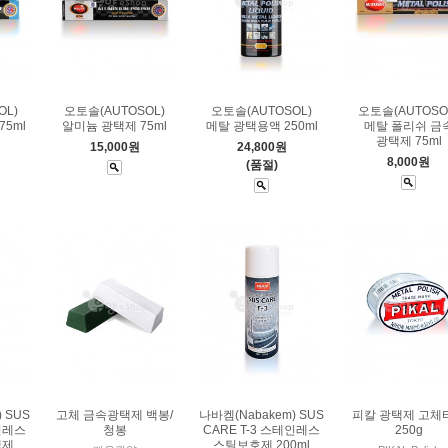
OL)
오토솔(AUTOSOL)
오토솔(AUTOSOL)
오토솔(AUTOSO
5ml
알미늄 광택제 75ml
메탈 광택용액 250ml
메탈 폴리쉬 금
광택제 75ml
15,000원
24,800원
8,000원
(품절)
 SUS
고체 금속광택제 백봉/
나바켐(Nabakem) SUS
피칼 광택제 고체
테인레스
청봉
CARE T-3 스테인레스
250g
택제
스틸보호제 200ml