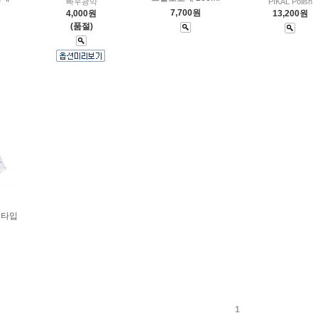
빠우광약
PIKAL Polish
7,700원
4,000원
13,200원
(품절)
브타입
제
1