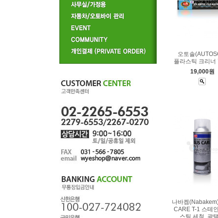
오토솔(AUTOS
플라스틱 크리너 7
19,000원
나바켐(Nabakem)
CARE T-1 스
스틸 세척, 광