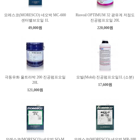
모레스코(MORESCO) 네오박 MC-600
Riovoil OPTIMUM 32 광유계 저점도
센터밸브오일 1L
진공펌프오일 20L
49,000원
220,000원
극동유화 울트라박 200 진공펌프오일
모빌(Mobil) 진공펌프오일1L (소분)
20L
17,600원
121,000원
모레스코(MORESCO) 네오박 SO-M
모레스코(MORESCO) 네오박 MR-100