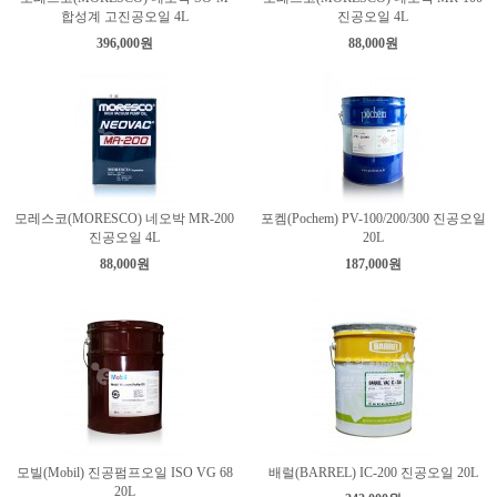
합성계 고진공오일 4L
진공오일 4L
396,000원
88,000원
모레스코(MORESCO) 네오박 MR-200
포켐(Pochem) PV-100/200/300 진공오일
진공오일 4L
20L
88,000원
187,000원
모빌(Mobil) 진공펌프오일 ISO VG 68
배럴(BARREL) IC-200 진공오일 20L
20L