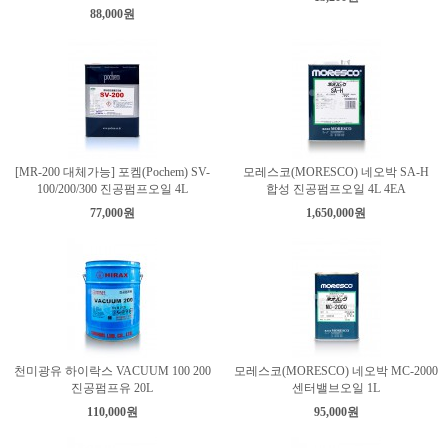
88,000원
[MR-200 대체가능] 포켐(Pochem) SV-
모레스코(MORESCO) 네오박 SA-H
100/200/300 진공펌프오일 4L
합성 진공펌프오일 4L 4EA
77,000원
1,650,000원
천미광유 하이락스 VACUUM 100 200
모레스코(MORESCO) 네오박 MC-2000
진공펌프유 20L
센터밸브오일 1L
110,000원
95,000원