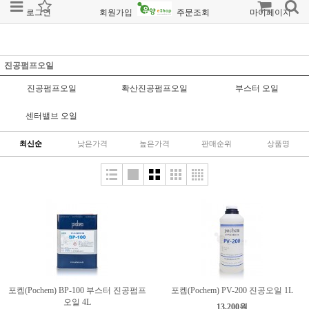
로그인
회원가입
주문조회
마이페이지
진공펌프오일
진공펌프오일
확산진공펌프오일
부스터 오일
센터밸브 오일
최신순
낮은가격
높은가격
판매순위
상품명
포켐(Pochem) BP-100 부스터 진공펌프
포켐(Pochem) PV-200 진공오일 1L
오일 4L
13,200원