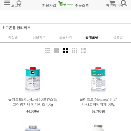
로그인
회원가입
주문조회
마이페이지
초고온용 안티씨즈
최신순
낮은가격
높은가격
판매순위
상품명
몰리코트(Molykote) 1000 PASTE
몰리코트(Molykote) P-37
고착방지제 안티씨즈 450g
나사고착방지제 500g
44,000원
62,700원