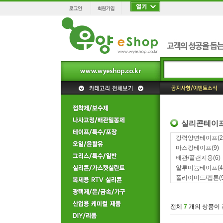
실리콘테이
강력양면테이프
(2
마스킹테이프
(9)
배관/플랜지용
(6)
알루미늄테이프
(4
폴리이미드/켑톤
(
전체
7
개의 상품이 