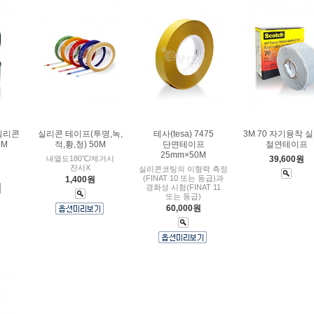
 실리콘
실리콘 테이프(투명,녹,
테사(tesa) 7475
3M 70 자기융착 
0M
적,황,청) 50M
단면테이프
절연테이프
25mm×50M
내열도180℃/제거시
39,600원
잔사X
실리콘코팅의 이형력 측정
(FINAT 10 또는 동급)과
1,400원
경화성 시험(FINAT 11
또는 동급)
60,000원