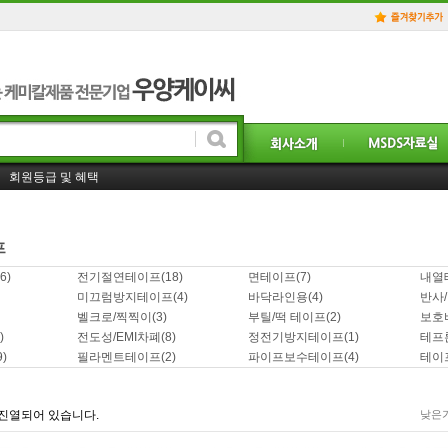
홈페이지 일부 리뉴얼! 더욱 더 좋은 서비스를 제공하겠습니다.!
회원등급 및 혜택
사업자 거래처등록 및 도매가격 구매방법은. . ?
프
6)
전기절연테이프
(18)
면테이프
(7)
내열
미끄럼방지테이프
(4)
바닥라인용
(4)
반사
벨크로/찍찍이
(3)
부틸/떡 테이프
(2)
보호
)
전도성/EMI차폐
(8)
정전기방지테이프
(1)
테프
9)
필라멘트테이프
(2)
파이프보수테이프
(4)
테이
진열되어 있습니다.
낮은가