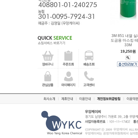
3M 851 내열 
도금용 마스킹 
33M
19,250원