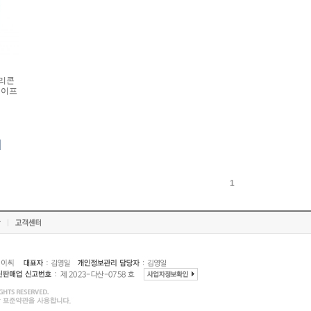
실리콘
테이프
1