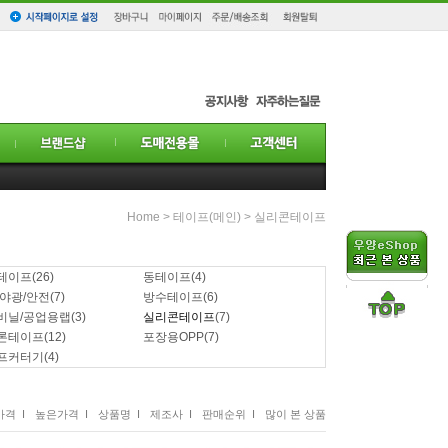
Home
>
테이프(메인)
>
실리콘테이프
테이프
(26)
동테이프
(4)
/야광/안전
(7)
방수테이프
(6)
비닐/공업용랩
(3)
실리콘테이프
(7)
론테이프
(12)
포장용OPP
(7)
프커터기
(4)
격 I
높은가격 I
상품명 I
제조사 I
판매순위 I
많이 본 상품