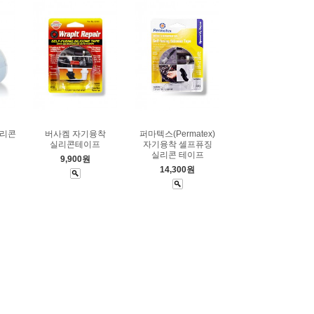
실리콘
버사켐 자기융착
퍼마텍스(Permatex)
실리콘테이프
자기융착 셀프퓨징
실리콘 테이프
9,900원
14,300원