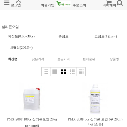
로그인
회원가입
주문조회
마이페이지
실리콘오일
저점도(0.65~30cs)
중점도
고점도(1만cs~)
내열성(200도~)
최신순
낮은가격
높은가격
판매순위
상품명
PMX-200F 100cs 실리콘오일 20kg
PMX-200F 5cs 실리콘 오일 (구 200F)
1kg (소분)
187,000원