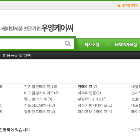
홈페이지 일부 리뉴얼! 더욱 더 좋은 서비스를 제공하겠습니다.!
회원등급 및 혜택
사업자 거래처등록 및 도매가격 구매방법은. . ?
6)
전기절연테이프
(18)
면테이프
(7)
내열
미끄럼방지테이프
(4)
바닥라인용
(4)
반사
벨크로/찍찍이
(3)
부틸/떡 테이프
(2)
보호
)
전도성/EMI차폐
(8)
정전기방지테이프
(1)
테프
9)
필라멘트테이프
(2)
파이프보수테이프
(4)
테이
진열되어 있습니다.
낮은가