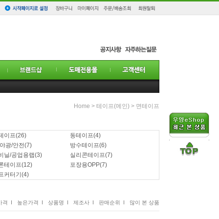
Home
>
테이프(메인)
>
면테이프
테이프
(26)
동테이프
(4)
/야광/안전
(7)
방수테이프
(6)
비닐/공업용랩
(3)
실리콘테이프
(7)
론테이프
(12)
포장용OPP
(7)
프커터기
(4)
격 I
높은가격 I
상품명 I
제조사 I
판매순위 I
많이 본 상품