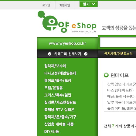
면테이프
강력양면테이프
(2
마스킹테이프
(9)
배관/플랜지용
(6)
알루미늄테이프
(4
폴리이미드/켑톤
(
전체
7
개의 상품이 