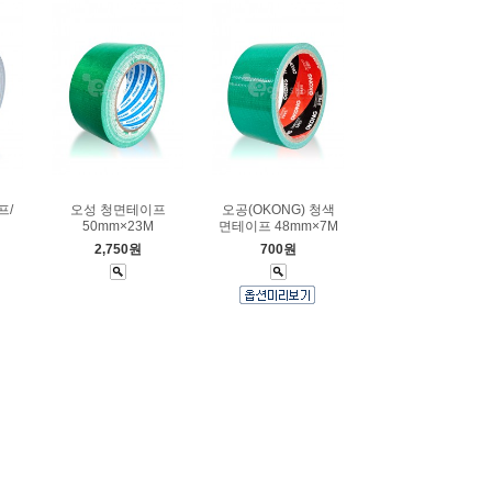
프/
오성 청면테이프
오공(OKONG) 청색
50mm×23M
면테이프 48mm×7M
2,750원
700원