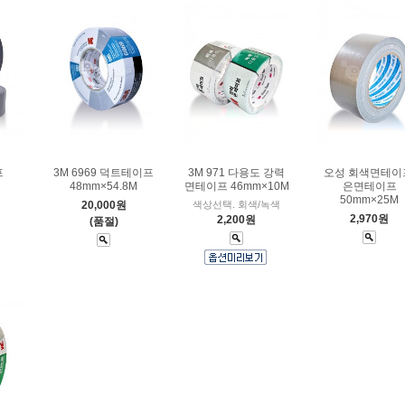
프
3M 6969 덕트테이프
3M 971 다용도 강력
오성 회색면테이
48mm×54.8M
면테이프 46mm×10M
은면테이프
50mm×25M
20,000원
색상선택. 회색/녹색
2,970원
2,200원
(품절)